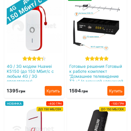
4G / 3G модем Huawei
Готовые решения Готовый
K5150 (до 150 Мбит/с с
к работе комплект
любым 4G / 3G
“Домашнее телевидение
оператором)
Т2 +” (с мощной наружной
антенной)
1395
1594
Купить
Купить
грн
грн
НОВИНКА
-400 ГРН
-100 ГРН
ДО 150 МБ/СЕК
ДО 150 МБ/СЕК