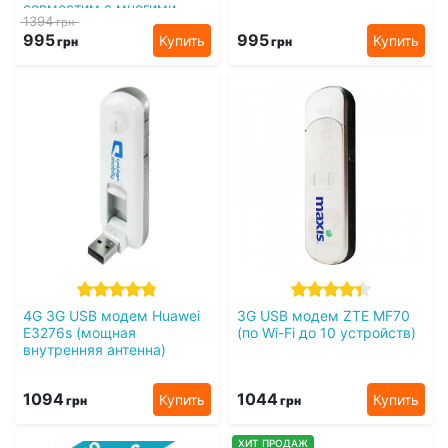
совместим с многими
1394
грн
стационарными
995
995
Купить
Купить
роутерами)
грн
грн
4G 3G USB модем Huawei
3G USB модем ZTE MF70
E3276s (мощная
(по Wi-Fi до 10 устройств)
внутренняя антенна)
1094
1044
Купить
Купить
грн
грн
ХИТ ПРОДАЖ