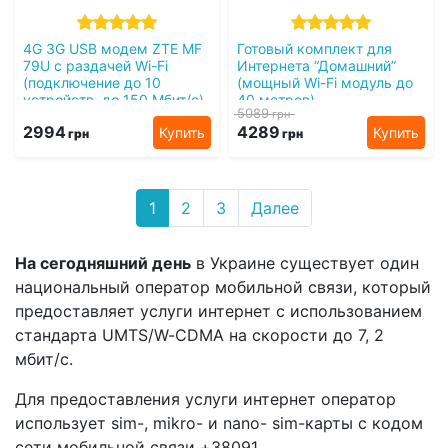
4G 3G USB модем ZTE MF
Готовый комплект для
79U с раздачей Wi-Fi
Интернета “Домашний”
(подключение до 10
(мощный Wi-Fi модуль до
устройств, до 150 Мбит/с)
40 метров)
5089
грн
4G / 3G / LTE
2994
4289
Купить
Купить
грн
грн
1
2
3
Далее
На сегодняшний день
в Украине существует один
национальный оператор мобильной связи, который
предоставляет услуги интернет с использованием
стандарта UMTS/W-CDMA на скорости до 7, 2
мбит/с.
Для предоставления услуги интернет оператор
использует sim-, mikro- и nano- sim-карты с кодом
сети мобильной связи +38091.