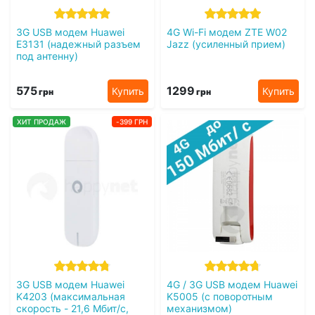
3G USB модем Huawei
4G Wi-Fi модем ZTE W02
E3131 (надежный разъем
Jazz (усиленный прием)
под антенну)
575
1299
Купить
Купить
грн
грн
ХИТ ПРОДАЖ
-399 ГРН
3G USB модем Huawei
4G / 3G USB модем Huawei
K4203 (максимальная
K5005 (с поворотным
скорость - 21,6 Мбит/с,
механизмом)