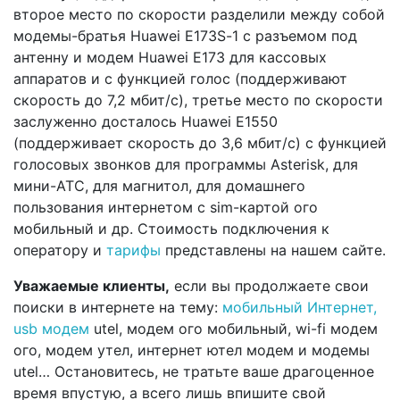
второе место по скорости разделили между собой
модемы-братья Huawei E173S-1 с разъемом под
антенну и модем Huawei E173 для кассовых
аппаратов и с функцией голос (поддерживают
скорость до 7,2 мбит/с), третье место по скорости
заслуженно досталось Huawei E1550
(поддерживает скорость до 3,6 мбит/с) с функцией
голосовых звонков для программы Asterisk, для
мини-АТС, для магнитол, для домашнего
пользования интернетом с sim-картой ого
мобильный и др. Стоимость подключения к
оператору и
тарифы
представлены на нашем сайте.
Уважаемые клиенты,
если вы продолжаете свои
поиски в интернете на тему:
мобильный Интернет,
usb модем
utel, модем ого мобильный, wi-fi модем
ого, модем утел, интернет ютел модем и модемы
utel… Остановитесь, не тратьте ваше драгоценное
время впустую, а всего лишь впишите свой