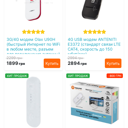
3G/4G модем Olax U90H
4G USB модем ANTENITI
(быстрый Интернет по WiFi
E3372 (стандарт связи LTE
в любом месте, разъем
CAT4, скорость до 150
для подключения антенны)
мбит/сек)
2299
2994
грн
грн
1899
2894
Купить
Купить
грн
грн
ХИТ ПРОДАЖ
ХИТ ПРОДАЖ
-800 ГРН