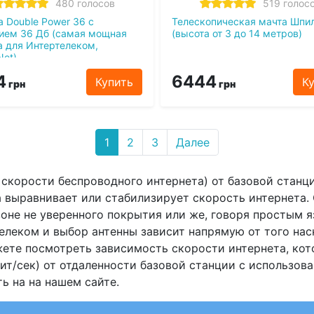
480 голосов
519 голос
а Double Power 36 с
Телескопическая мачта Шпи
ием 36 Дб (самая мощная
(высота от 3 до 14 метров)
а для Интертелеком,
Net)
4
6444
Купить
К
грн
грн
1
2
3
Далее
е скорости беспроводного интернета) от базовой стан
а выравнивает или стабилизирует скорость интернета.
 зоне не уверенного покрытия или же, говоря простым 
елеком и выбор антенны зависит напрямую от того нас
жете посмотреть зависимость скорости интернета, кот
ит/сек) от отдаленности базовой станции с использов
 на на нашем сайте.