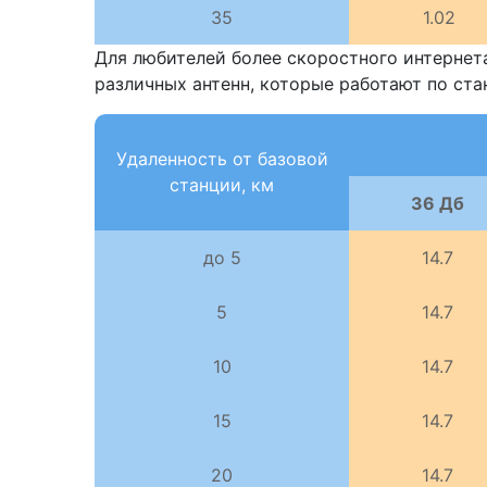
35
1.02
Для любителей более скоростного интернет
различных антенн, которые работают по ста
Удаленность от базовой
станции, км
36 Дб
до 5
14.7
5
14.7
10
14.7
15
14.7
20
14.7