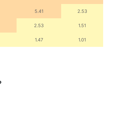
5.41
2.53
2.53
1.51
1.47
1.01
?