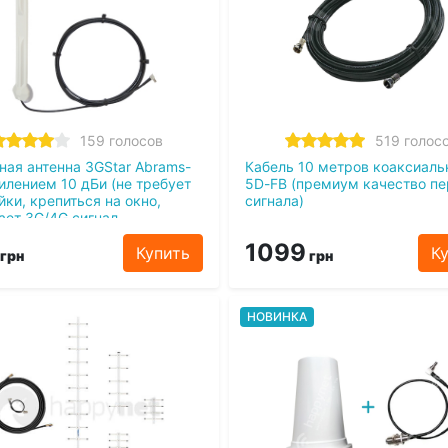
159 голосов
519 голос
ная антенна 3GStar Abrams-
Кабель 10 метров коаксиал
силением 10 дБи (не требует
5D-FB (премиум качество п
йки, крепиться на окно,
сигнала)
ает 3G/4G сигнал
1099
Купить
К
грн
грн
НОВИНКА