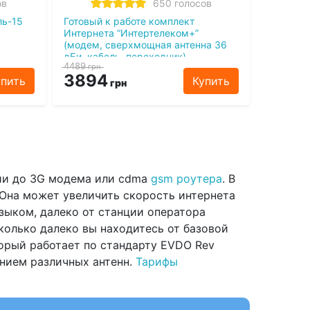
ов
650 голосов
ль-15
Готовый к работе комплект
Интернета “Интертелеком+”
(модем, сверхмощная антенна 36
дБи, кабель, переходник)
4489
грн
3894
упить
Купить
грн
ции до 3G модема или cdma
gsm роутера
. В
 Она может увеличить скорость интернета
языком, далеко от станции оператора
колько далеко вы находитесь от базовой
орый работает по стандарту EVDO Rev
анием различных антенн.
Тарифы