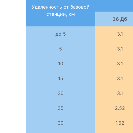
Удаленность от базовой
станции, км
36 Дб
до 5
3.1
5
3.1
10
3.1
15
3.1
20
3.1
25
2.52
30
1.52