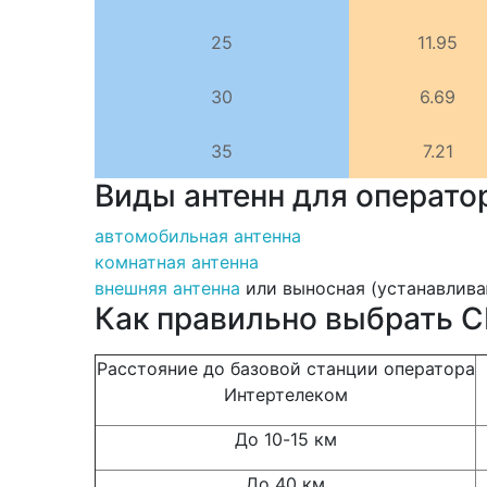
25
11.95
30
6.69
35
7.21
Виды антенн для операто
автомобильная антенна
комнатная антенна
внешняя антенна
или выносная (устанавлива
Как правильно выбрать C
Расстояние до базовой станции оператора
Интертелеком
До 10-15 км
До 40 км