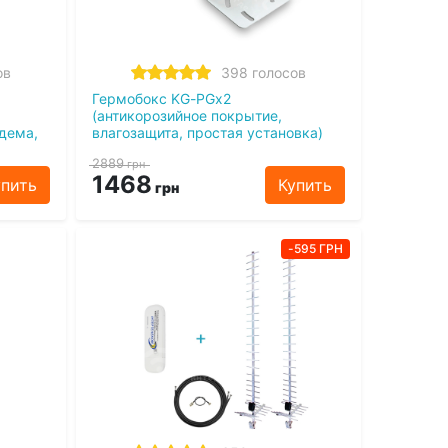
ов
398 голосов
Гермобокс KG-PGx2
(антикорозийное покрытие,
дема,
влагозащита, простая установка)
2889
грн
1468
упить
Купить
грн
-595 ГРН