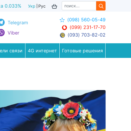
ка 0.039%
Укр
Рус
(098) 560-05-49
Telegram
(099) 231-17-70
Viber
(093) 703-82-02
ели связи
4G интернет
Готовые решения