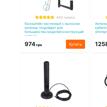
642 голоса
Кронштейн настенный c выносом
Антенн
антенны (подойдет для
кабеля
большинства моделей конструкций
(Интер
антенн)
974
125
Купить
грн