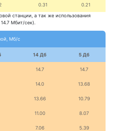
2
0.31
0.21
овой станции, а так же использования
4.7 Мбит/сек).
ной, Мб/с
б
14 Дб
5 Дб
14.7
14.7
14.0
13.68
13.66
10.79
11.00
8.07
7.06
5.39