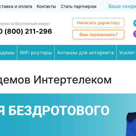
Ваша скид
ставка и оплата
Контакты
Стать партнером
Написать директору
Звони на Бесплатный номер:
0 (800) 211-296
Вам перезвонить?
одемы
WiFi роутеры
Антенны для интернета
Усилит
демов Интертелеком