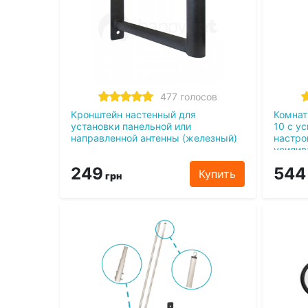
477 голосов
Кронштейн настенный для
Комнат
установки панельной или
10 с у
направленной антенны (железный)
настро
усилив
249
544
Купить
грн