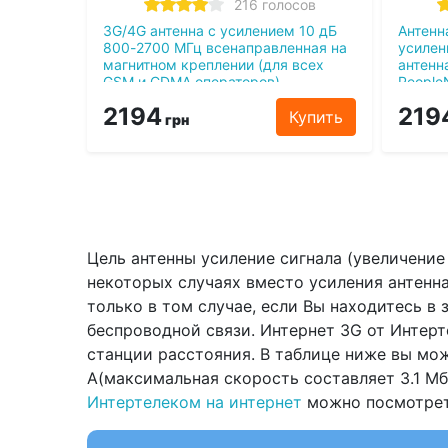
216 голосов
3G/4G антенна c усилением 10 дБ
Антенн
800-2700 МГц всенаправленная на
усилен
магнитном креплении (для всех
антенн
GSM и CDMA операторов)
People
2194
219
Купить
грн
Цель антенны усиление сигнала (увеличени
некоторых случаях вместо усиления антенн
только в том случае, если Вы находитесь в
беспроводной связи. Интернет 3G от Интерт
станции расстояния. В таблице ниже вы мо
A(максимальная скорость составляет 3.1 Мб
Интертелеком на интернет
можно посмотреть