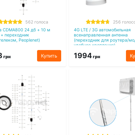
562 голоса
256 голос
а CDMA800 24 дб + 10 м
4G LTE / 3G автомобильная
 + переходник
всенаправленная антенна
телеком, Peoplenet)
(переходник для роутера/мо
удобное крепление)
8
1994
Купить
К
грн
грн