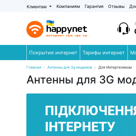
Компаниям
Гарантия
Отзывы
До
Клиентам
Покрытие интернет
Тарифы интернет
М
Главная
>
Антенны для 3g модемов
>
Для Интертелеком
Антенны для 3G мо