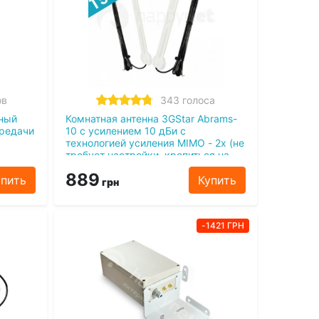
ов
343 голоса
ьный
Комнатная антенна 3GStar Abrams-
ередачи
10 с усилением 10 дБи с
технологией усиления MIMO - 2х (не
требует настройки, крепиться на
окно, усиливает 3G/4G сигнал в 2
889
упить
раза)
Купить
грн
-1421 ГРН