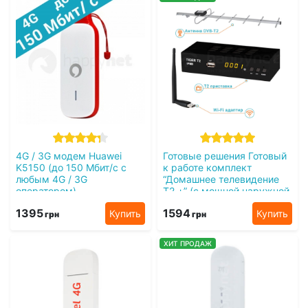
4G / 3G модем Huawei
Готовые решения Готовый
K5150 (до 150 Мбит/с с
к работе комплект
любым 4G / 3G
“Домашнее телевидение
оператором)
Т2 +” (с мощной наружной
антенной)
1395
1594
Купить
Купить
грн
грн
ХИТ ПРОДАЖ