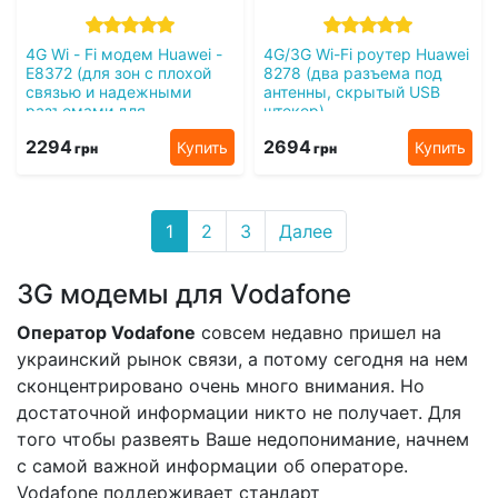
4G Wi - Fi модем Huawei -
4G/3G Wi-Fi роутер Huawei
E8372 (для зон с плохой
8278 (два разъема под
связью и надежными
антенны, скрытый USB
разъемами для
штекер)
усиливающих антенн) 4G /
2294
2694
Купить
Купить
3G / LTE
грн
грн
1
2
3
Далее
3G модемы для Vodafone
Оператор Vodafone
совсем недавно пришел на
украинский рынок связи, а потому сегодня на нем
сконцентрировано очень много внимания. Но
достаточной информации никто не получает. Для
того чтобы развеять Ваше недопонимание, начнем
с самой важной информации об операторе.
Vodafone поддерживает стандарт