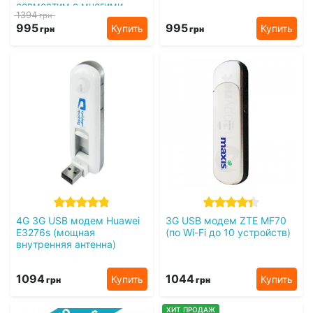
совместим с многими
1394
грн
стационарными
995
995
Купить
Купить
роутерами)
грн
грн
4G 3G USB модем Huawei
3G USB модем ZTE MF70
E3276s (мощная
(по Wi-Fi до 10 устройств)
внутренняя антенна)
1094
1044
Купить
Купить
грн
грн
ХИТ ПРОДАЖ