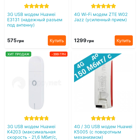
3G USB модем Huawei
4G Wi-Fi модем ZTE W02
E3131 (надежный разъем
Jazz (усиленный прием)
под антенну)
575
1299
Купить
Купить
грн
грн
ХИТ ПРОДАЖ
-399 ГРН
3G USB модем Huawei
4G / 3G USB модем Huawei
K4203 (максимальная
K5005 (с поворотным
скорость - 21,6 Мбит/с,
механизмом)