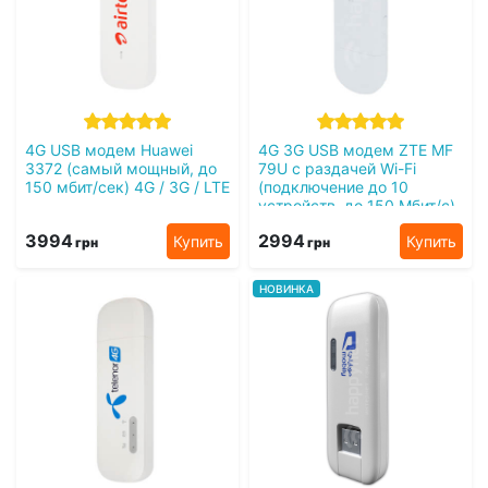
4G USB модем Huawei
4G 3G USB модем ZTE MF
3372 (самый мощный, до
79U с раздачей Wi-Fi
150 мбит/сек) 4G / 3G / LTE
(подключение до 10
устройств, до 150 Мбит/с)
4G / 3G / LTE
3994
2994
Купить
Купить
грн
грн
НОВИНКА