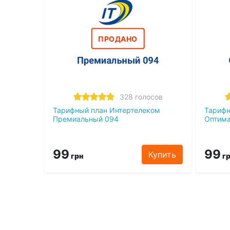
ПРОДАНО
328 голосов
Тарифный план Интертелеком
Тарифн
Премиальный 094
Оптим
99
99
Купить
грн
гр