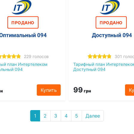
ПРОДАНО
ПРОДАНО
229 голосов
301 голо
ый план Интертелеком
Тарифный план Интертелеко
альный 094
Доступный 094
99
Купить
К
н
грн
1
2
3
4
5
Далее