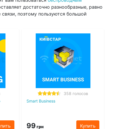
ят вам пользоваться
беспроводным
оставляет достаточно разнообразные, равно
 связи, поэтому пользуются большой
с
358 голосов
р
Smart Business
99
упить
Купить
грн