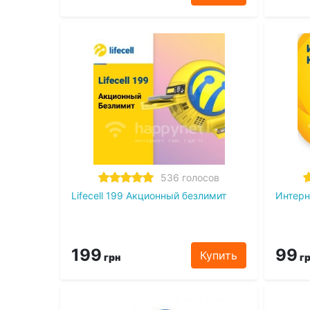
536 голосов
Lifecell 199 Акционный безлимит
Интерн
199
99
Купить
грн
гр