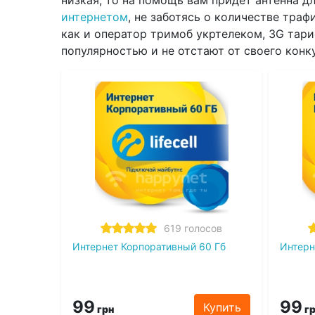
низкая, то на помощь вам придет антенна 
интернетом
, не заботясь о количестве тра
как и оператор тримоб укртелеком, 3G тар
популярностью и не отстают от своего конк
619 голосов
Интернет Корпоративный 60 Гб
Интерн
99
99
Купить
грн
гр