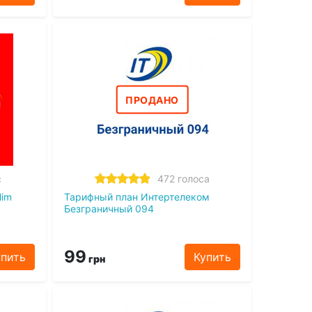
ПРОДАНО
с
472 голоса
lim
Тарифный план Интертелеком
Безграничный 094
99
упить
Купить
грн