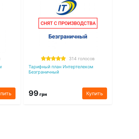
с
314 голосов
м
Тарифный план Интертелеком
Безграничный
99
упить
Купить
грн