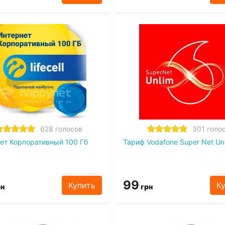
628 голосов
301 голо
ет Корпоративный 100 Гб
Тариф Vodafone Super Net Un
99
Купить
К
н
грн