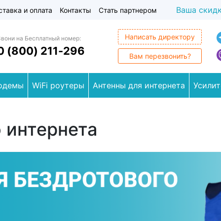
Ваша скид
ставка и оплата
Контакты
Стать партнером
Написать директору
Звони на Бесплатный номер:
0 (800) 211-296
Вам перезвонить?
одемы
WiFi роутеры
Антенны для интернета
Усилит
 интернета