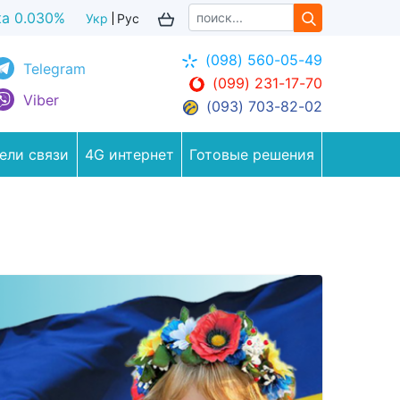
ка 0.035%
Укр
Рус
(098) 560-05-49
Telegram
(099) 231-17-70
Viber
(093) 703-82-02
ели связи
4G интернет
Готовые решения