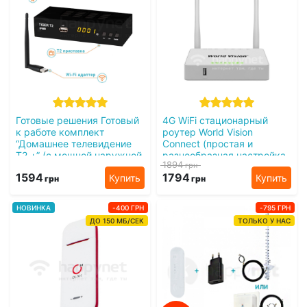
Готовые решения Готовый
4G WiFi стационарный
к работе комплект
роутер World Vision
“Домашнее телевидение
Connect (простая и
Т2 +” (с мощной наружной
разнообразная настройка
1894
грн
антенной)
сети)
1594
1794
Купить
Купить
грн
грн
НОВИНКА
-400 ГРН
-795 ГРН
ДО 150 МБ/СЕК
ТОЛЬКО У НАС