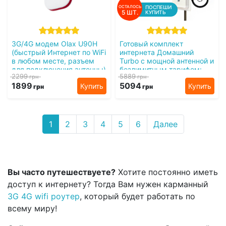
ОСТАЛОСЬ
ПОСПЕШИ
5 ШТ.
КУПИТЬ
3G/4G модем Olax U90H
Готовый комплект
(быстрый Интернет по WiFi
интернета Домашний
в любом месте, разъем
Turbo с мощной антенной и
для подключения антенны)
безлимитным тарифом:
2299
5889
грн
грн
USB 4G Wi-Fi модем +
1899
5094
Купить
Купить
мощная антенна + адаптер
грн
грн
питания 4G / 3G / LTE
1
2
3
4
5
6
Далее
Вы часто путешествуете?
Хотите постоянно иметь
доступ к интернету? Тогда Вам нужен карманный
3G 4G wifi роутер
, который будет работать по
всему миру!