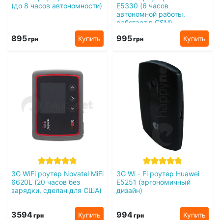
(до 8 часов автономности)
E5330 (6 часов
автономной работы,
работает в GSM)
895
995
Купить
Купить
грн
грн
3G WiFi роутер Novatel MiFi
3G Wi - Fi роутер Huawei
6620L (20 часов без
E5251 (эргономичный
зарядки, сделан для США)
дизайн)
3594
994
Купить
Купить
грн
грн