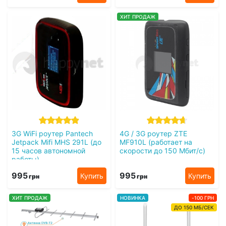
ХИТ ПРОДАЖ
3G WiFi роутер Pantech
4G / 3G роутер ZTE
Jetpack Mifi MHS 291L (до
MF910L (работает на
15 часов автономной
скорости до 150 Мбит/с)
работы)
995
995
Купить
Купить
грн
грн
ХИТ ПРОДАЖ
НОВИНКА
-100 ГРН
ДО 150 МБ/СЕК