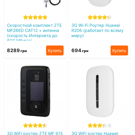
Скоростной комплект ZTE
3G Wi-Fi Роутер Huawei
MF286D CAT12 + антенна
R206 (работает по всему
(cкорость Интернета до
миру)
600 Мбит/с)
8289
694
Купить
Купить
грн
грн
3G WiFi роутер ZTE MF 915
3G WiFi роутер Huawei