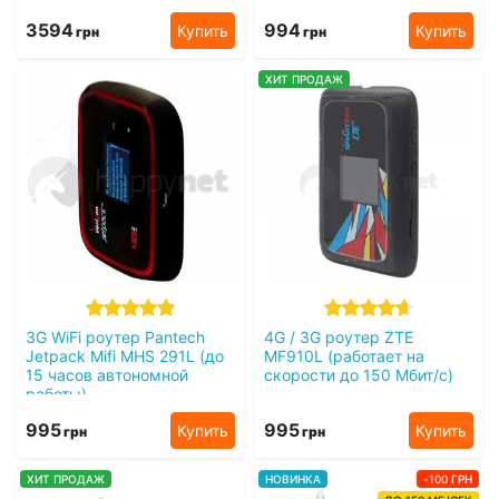
3594
994
Купить
Купить
грн
грн
ХИТ ПРОДАЖ
3G WiFi роутер Pantech
4G / 3G роутер ZTE
Jetpack Mifi MHS 291L (до
MF910L (работает на
15 часов автономной
скорости до 150 Мбит/с)
работы)
995
995
Купить
Купить
грн
грн
ХИТ ПРОДАЖ
НОВИНКА
-100 ГРН