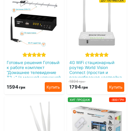
ДО 150 МБ/СЕК
Готовые решения Готовый
4G WiFi стационарный
к работе комплект
роутер World Vision
“Домашнее телевидение
Connect (простая и
Т2 +” (с мощной наружной
разнообразная настройка
1894
грн
антенной)
сети)
1594
1794
Купить
Купить
грн
грн
ХИТ ПРОДАЖ
-800 ГРН