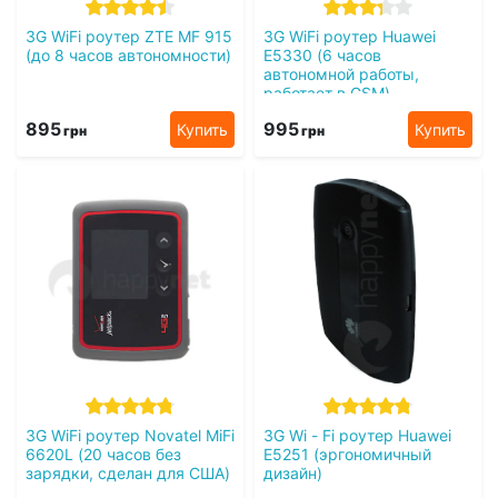
3G WiFi роутер ZTE MF 915
3G WiFi роутер Huawei
(до 8 часов автономности)
E5330 (6 часов
автономной работы,
работает в GSM)
895
995
Купить
Купить
грн
грн
3G WiFi роутер Novatel MiFi
3G Wi - Fi роутер Huawei
6620L (20 часов без
E5251 (эргономичный
зарядки, сделан для США)
дизайн)