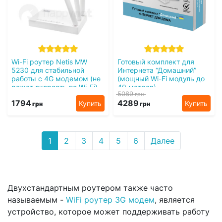
Wi-Fi роутер Netis MW
Готовый комплект для
5230 для стабильной
Интернета “Домашний”
работы с 4G модемом (не
(мощный Wi-Fi модуль до
режет скорость по Wi-Fi)
40 метров)
5089
грн
4G / 3G / LTE
1794
4289
Купить
Купить
грн
грн
1
2
3
4
5
6
Далее
Двухстандартным роутером также часто
называемым -
WiFi роутер 3G модем
, является
устройство, которое может поддерживать работу