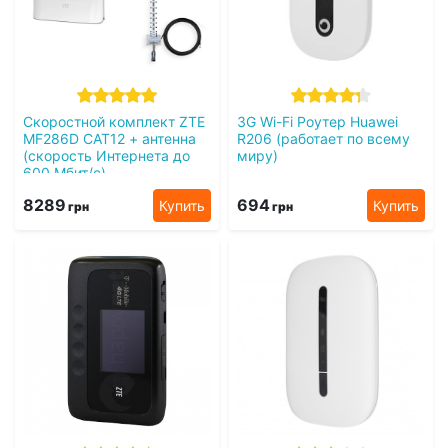
Скоростной комплект ZTE
3G Wi-Fi Роутер Huawei
MF286D CAT12 + антенна
R206 (работает по всему
(cкорость Интернета до
миру)
600 Мбит/с)
8289
694
Купить
Купить
грн
грн