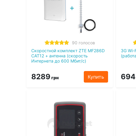
90 голосов
Скоростной комплект ZTE MF286D
3G Wi-
CAT12 + антенна (cкорость
(работ
Интернета до 600 Мбит/с)
8289
694
Купить
грн