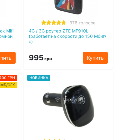
с
376 голосов
ck Mifi
4G / 3G роутер ZTE MF910L
номной
(работает на скорости до 150 Мбит/
с)
995
упить
Купить
грн
400 ГРН
НОВИНКА
 МБ/СЕК