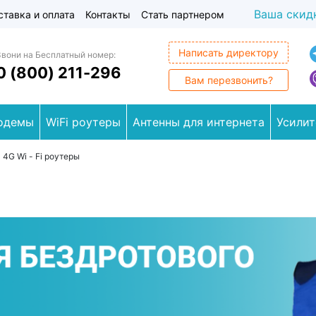
Ваша скид
ставка и оплата
Контакты
Стать партнером
Написать директору
Звони на Бесплатный номер:
0 (800) 211-296
Вам перезвонить?
одемы
WiFi роутеры
Антенны для интернета
Усилит
>
4G Wi - Fi роутеры