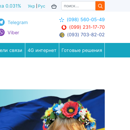
ка 0.037%
Укр
Рус
(098) 560-05-49
Telegram
(099) 231-17-70
Viber
(093) 703-82-02
ели связи
4G интернет
Готовые решения