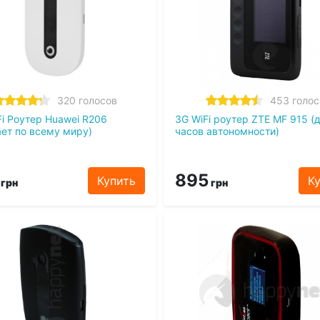
320 голосов
453 голос
Fi Роутер Huawei R206
3G WiFi роутер ZTE MF 915 (
ает по всему миру)
часов автономности)
895
Купить
К
грн
грн