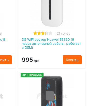
а
421 голос
до 8
3G WiFi роутер Huawei E5330 (6
часов автономной работы, работает
в GSM)
995
упить
Купить
грн
ХИТ ПРОДАЖ