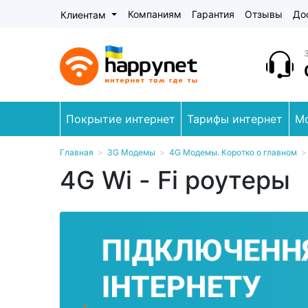
Компаниям
Гарантия
Отзывы
До
Клиентам
Покрытие интернет
Тарифы интернет
М
Главная
>
3G Модемы
>
4G Модемы. Коротко о главном
4G Wi - Fi роутеры