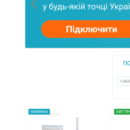
П
НОВИНКА
ХИТ П