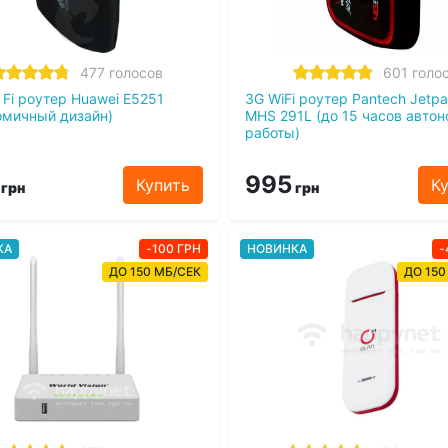
477 голосов
601 голо
 Fi роутер Huawei E5251
3G WiFi роутер Pantech Jetpa
омичный дизайн)
MHS 291L (до 15 часов авто
работы)
995
Купить
К
грн
грн
КА
-100 ГРН
НОВИНКА
-
ДО 150 МБ/СЕК
ДО 150