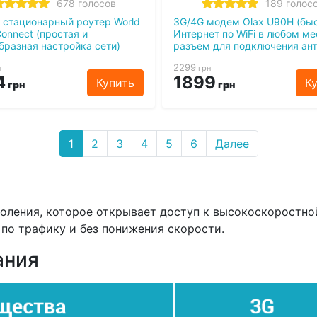
678 голосов
189 голос
i стационарный роутер World
3G/4G модем Olax U90H (бы
Connect (простая и
Интернет по WiFi в любом ме
бразная настройка сети)
разъем для подключения ан
2299
н
грн
4
1899
Купить
К
грн
грн
1
2
3
4
5
6
Далее
околения, которое открывает доступ к высокоскоростно
по трафику и без понижения скорости.
ания