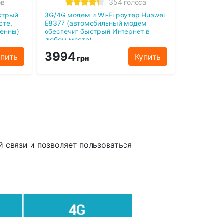
ов
354 голоса
стрый
3G/4G модем и Wi-Fi роутер Huawei
сте,
E8377 (автомобильный модем
тенны)
обеспечит быстрый Интернет в
любом месте)
3994
упить
Купить
грн
й связи и позволяет пользоваться