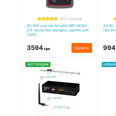
611 голосов
3G WiFi роутер Novatel MiFi 6620L
3G Wi -
(20 часов без зарядки, сделан для
(эргон
США)
3594
994
Купить
грн
ХИТ ПРОДАЖ
НОВИН