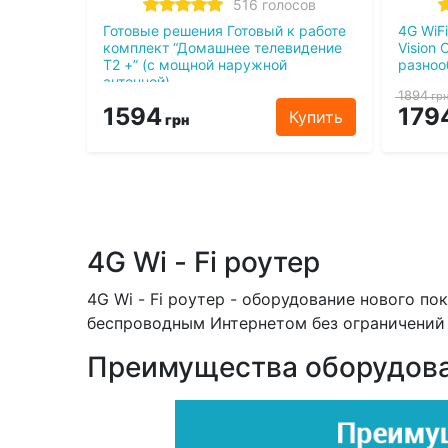
516 голосов
Готовые решения Готовый к работе
4G WiF
комплект “Домашнее телевидение
Vision 
Т2 +” (с мощной наружной
разноо
антенной)
1894
гр
1594
179
Купить
грн
4G Wi - Fi роутер
4G Wi - Fi роутер - оборудование нового п
беспроводным Интернетом без ограничений 
Преимущества оборудов