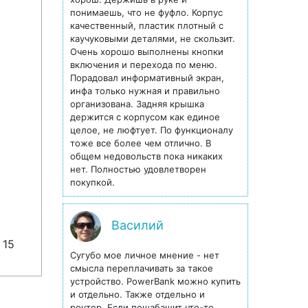
понимаешь, что не фуфло. Корпус
качественный, пластик плотный с
каучуковыми деталями, не скользит.
Очень хорошо выполнены кнопки
включения и перехода по меню.
Порадовал информативный экран,
инфа только нужная и правильно
организована. Задняя крышка
держится с корпусом как единое
целое, не люфтует. По функционалу
тоже все более чем отлично. В
общем недовольств пока никаких
нет. Полностью удовлетворен
покупкой.
Василий
 15
Сугубо мое личное мнение - нет
смысла переплачивать за такое
устройство. PowerBank можно купить
и отдельно. Также отдельно и
роутер. Если пошабашит что-то