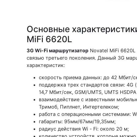
Основные характеристики
MiFi 6620L
3G Wi-Fi маршрутизатор
Novatel MiFi 6620
связью третьего поколения. Данный 3G мар
характеристик:
скорость приема данных: до 42 Мбит/се
поддержка трех стандартов связи: 4G 
14,7 Мбит/сек, GSM/UMTS, UMTS HSDPA 
взаимодействие с известными мобильным
Тримоб, Пиплнет, Интертелеком;
работа с операционными системами: Wind
габариты: 95мм/67мм/19,35мм;
радиус действия Wi - Fi: около 20 м;
количество устройств, которые можно 