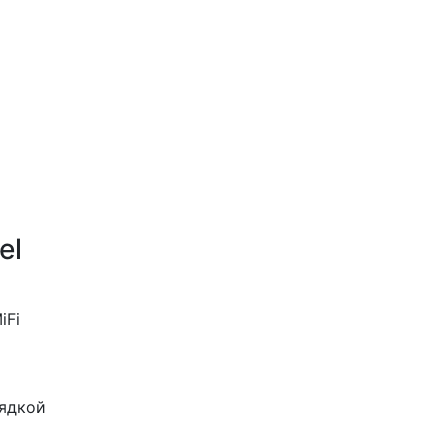
el
iFi
рядкой