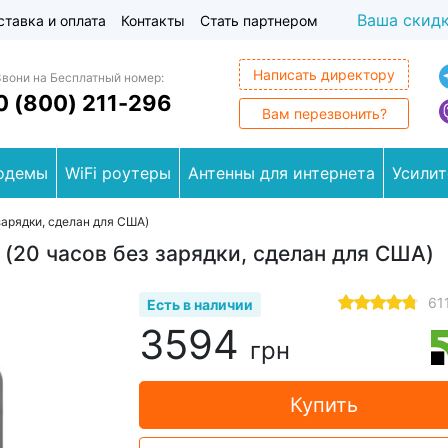
Ваша скид
ставка и оплата
Контакты
Стать партнером
Написать директору
Звони на Бесплатный номер:
0 (800) 211-296
Вам перезвонить?
одемы
WiFi роутеры
Антенны для интернета
Усилит
 зарядки, сделан для США)
L (20 часов без зарядки, сделан для США)
61
Есть в наличии
3594
грн
Купить