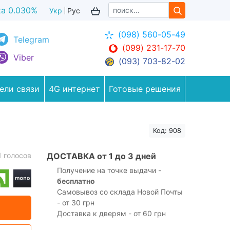
ка 0.036%
Укр
Рус
(098) 560-05-49
Telegram
(099) 231-17-70
Viber
(093) 703-82-02
ели связи
4G интернет
Готовые решения
Код: 908
1 голосов
ДОСТАВКА от 1 до 3 дней
Получение на точке выдачи -
бесплатно
Самовывоз со склада Новой Почты
- от 30 грн
Доставка к дверям - от 60 грн