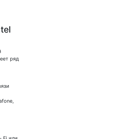
tel
й
еет ряд
вязи
afone,
 Fi или