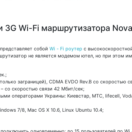
 3G Wi-Fi маршрутизатора Nova
L представляет собой
Wi - Fi роутер
с высокоскоростно
шрутизатор не является модемом ютел, но при этом им
к.;
(только заграницей), CDMA EVDO Rev.В со скоростью с
– со скоростью связи 42 Мбит/сек;
и операторами Украины: Киевстар, МТС, lifecell, Vod
ows 7/8, Mac OS X 10.6, Linux Ubuntu 10.4;
подключить одновременно: до 15 пользователей по Wi -