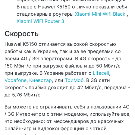
В паре с Huawei K5150 отлично показали себя
стационарные роутеры
Xiaomi Mini Wifi Black
,
Xiaomi WiFi Router 3
Скорость
Huawei K5150 отличается высокой скоростью
работы как в Украине, так и за ее пределами со
всеми 4G / 3G операторами. В 4G скорость - до
150 Мбит/с при загрузке файлов и до 50 Мбит/с
при выгрузке. В Украине работает с
Lifecell
,
Vodafone
,
Киевстар
, или
ТриМоб
. В 3G сети
скорость приёма доходит до 42 Мбит/с, передача -
до 5,76 Мбит/с.
Вы можете не ограничивать себя в пользовании 4G
/ 3G Интернетом с этим модемом, используйте все,
что необходимо: от мессенджеров до красочных
онлайн-игр и видеоконференций с четкой