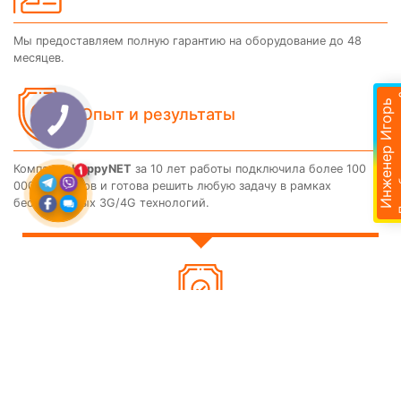
Мы предоставляем полную гарантию на оборудование до 48
месяцев.
Подобр
Инженер Игорь
Опыт и результаты
Компания
HappyNET
за 10 лет работы подключила более 100
000 абонентов и готова решить любую задачу в рамках
беспроводных 3G/4G технологий.
Опыт и результаты
Доставка
Отзывы
Поиск
Корзина
Контакты
Компания
HappyNET
за 10 лет работы подключила более
100 000 абонентов и готова решить любую задачу в рамках
беспроводных 3G/4G технологий.