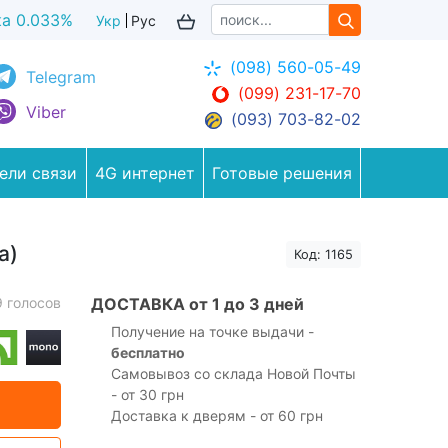
ка 0.038%
Укр
Рус
(098) 560-05-49
Telegram
(099) 231-17-70
Viber
(093) 703-82-02
ели связи
4G интернет
Готовые решения
а)
Код: 1165
9 голосов
ДОСТАВКА от 1 до 3 дней
Получение на точке выдачи -
бесплатно
Самовывоз со склада Новой Почты
- от 30 грн
Доставка к дверям - от 60 грн