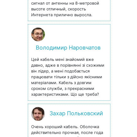
сигнал от антенны на 8-метровой
высоте отличный, скорость
Интернета прилично выросла.
Володимир Наровчатов
Цей кабель мені знайомий вже
давно, адже в порівнянні зі схожими
він лідер, а мені подобається
працювати тільки з дійсно якісними
матеріалами. Кабель з довгим
сроком служби, з прекрасними
характеристиками. Що ще треба?
Захар Польковский
Очень хороший кабель. Оболочка
действительно прочная, после года