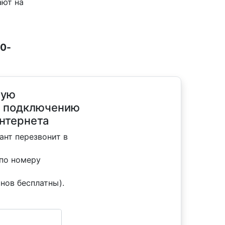
ают на
10-
ную
о подключению
нтернета
ант перезвонит в
 по номеру
онов бесплатны).