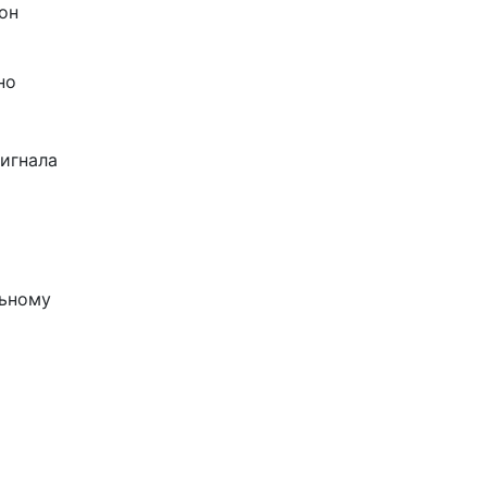
он
но
сигнала
льному