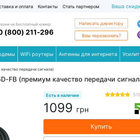
Ваша скид
ставка и оплата
Контакты
Стать партнером
Написать директору
Звони на Бесплатный номер:
0 (800) 211-296
Вам перезвонить?
одемы
WiFi роутеры
Антенны для интернета
Усилит
 качество передачи сигнала)
5D-FB (премиум качество передачи сигнал
51
Есть в наличии
1099
грн
Купить