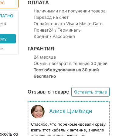
ес
ОПЛАТА
Наличными при получении товара
ПЛАТНО
Перевод на счет
им в
Онлайн-оплата Visa и MasterCard
Приват24 / Терминалы
Кредит / Рассрочка
вку
ГАРАНТИЯ
ых
24 месяца
Обмен / возврат в течение 30 дней
Тест оборудования на 30 дней
бесплатно
Отзывы о товаре
Оставить отзыв
Алиса Цимбиди
Спасибо, что порекомендовали сразу
взять этот кабель к антенне, вначале
сколько
думала по месту искать, но