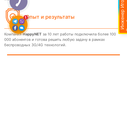
Подобр
Инженер Игорь
Опыт и результаты
Компания
HappyNET
за 10 лет работы подключила более 100
000 абонентов и готова решить любую задачу в рамках
беспроводных 3G/4G технологий.
Доставка
Отзывы
Поиск
Корзина
Контакты
Опыт и результаты
Компания
HappyNET
за 10 лет работы подключила более
100 000 абонентов и готова решить любую задачу в рамках
беспроводных 3G/4G технологий.
comments powered by HyperComments