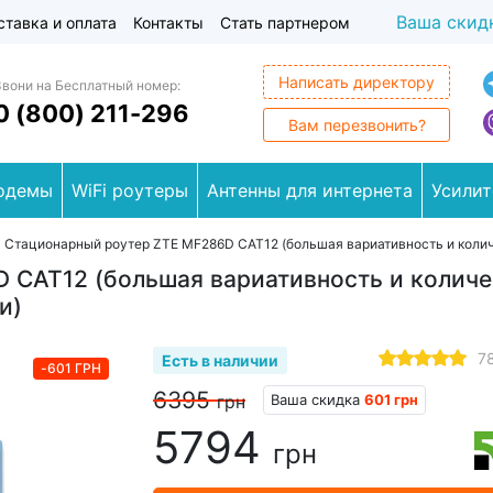
Ваша скид
ставка и оплата
Контакты
Стать партнером
Написать директору
Звони на Бесплатный номер:
0 (800) 211-296
Вам перезвонить?
одемы
WiFi роутеры
Антенны для интернета
Усилит
>
Стационарный роутер ZTE MF286D CAT12 (большая вариативность и колич
 CAT12 (большая вариативность и количе
и)
7
Есть в наличии
-601 ГРН
6395
Ваша скидка
601 грн
грн
5794
грн