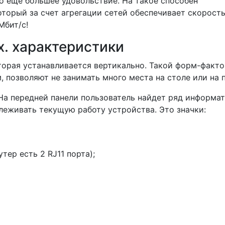
о еще большее удовольствие. На такое способен
торый за счет агрегации сетей обеспечивает скорост
Мбит/с!
х. характеристики
торая устанавливается вертикально. Такой форм-факто
м, позволяют не занимать много места на столе или на 
 На передней панели пользователь найдет ряд информа
леживать текущую работу устройства. Это значки:
тер есть 2 RJ11 порта);