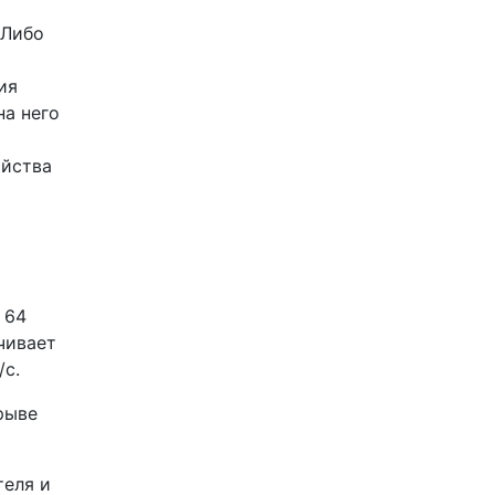
 Либо
ия
на него
ойства
 64
чивает
/с.
рыве
теля и