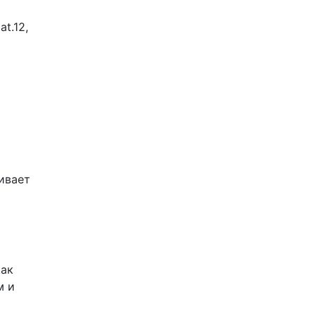
t.12,
ивает
как
м и