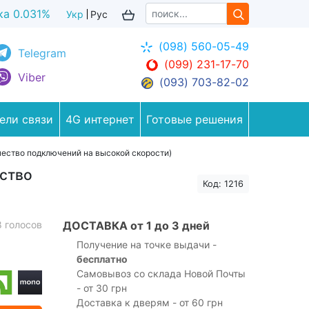
ка 0.036%
Укр
Рус
(098) 560-05-49
Telegram
(099) 231-17-70
Viber
(093) 703-82-02
ели связи
4G интернет
Готовые решения
ество подключений на высокой скорости)
ство
Код: 1216
8 голосов
ДОСТАВКА от 1 до 3 дней
Получение на точке выдачи -
бесплатно
Самовывоз со склада Новой Почты
- от 30 грн
Доставка к дверям - от 60 грн